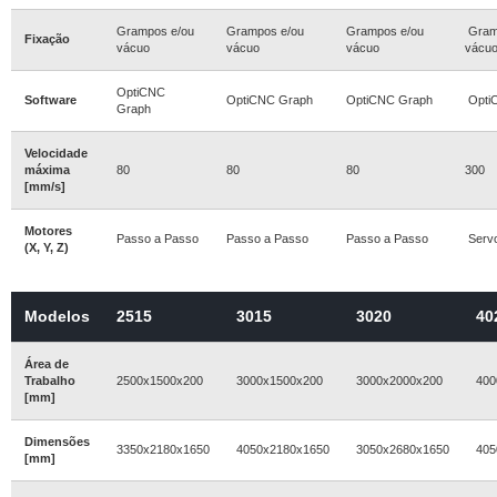
Grampos e/ou
Grampos e/ou
Grampos e/ou
Gram
Fixação
vácuo
vácuo
vácuo
vácu
OptiCNC
Software
OptiCNC Graph
OptiCNC Graph
Opti
Graph
Velocidade
máxima
80
80
80
300
[mm/s]
Motores
Passo a Passo
Passo a Passo
Passo a Passo
Serv
(X, Y, Z)
Modelos
2515
3015
3020
40
Área de
Trabalho
2500x1500x200
3000x1500x200
3000x2000x200
400
[mm]
Dimensões
3350x2180x1650
4050x2180x1650
3050x2680x1650
405
[mm]