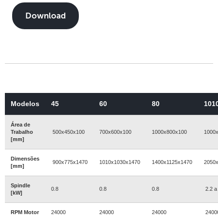
Download
Modelos
45
60
80
101
Área de
Trabalho
500x450x100
700x600x100
1000x800x100
1000
[mm]
Dimensões
900x775x1470
1010x1030x1470
1400x1125x1470
2050
[mm]
Spindle
0.8
0.8
0.8
2.2 a
[kW]
RPM Motor
24000
24000
24000
2400