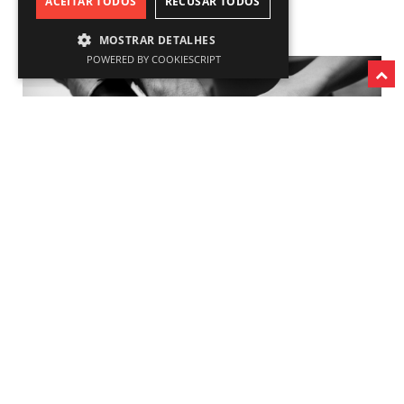
ACEITAR TODOS
RECUSAR TODOS
fortalecer e solidificar a equipa que a integra.
MOSTRAR DETALHES
POWERED BY COOKIESCRIPT
De entre tais valores pode mencionar-se:
a paixão;
o profissionalismo;