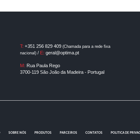
T:
+351 256 829 409
(Chamada para a rede fixa
/
E:
geral@optima.pt
nacional)
M:
Rua Paula Rego
3700-119 São João da Madeira - Portugal
O
SOBRE NÓS
PRODUTOS
PARCEIROS
CONTATOS
POLITICA DE PRIVA