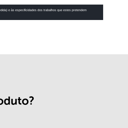
ida) e às especificidades dos trabalhos que estes pretendem
roduto?