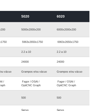
5020
6020
x200
5000x2000x200
6000x2000x200
x1750
5963x2650x1750
6963x2650x1750
2.2 a 10
2.2 a 10
24000
24000
/ou vácuo
Grampos e/ou vácuo
Grampos e/ou vácuo
AI /
Fagor / OSAI /
Fagor / OSAI /
raph
OptiCNC Graph
OptiCNC Graph
500
500
Servo
Servo