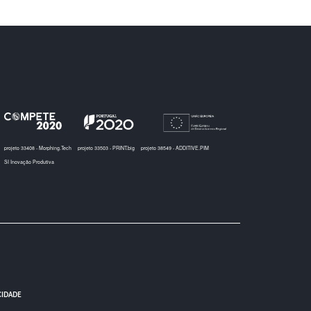
projeto 33408 - Morphing.Tech
projeto 33503 - PRINT.big
projeto 38549 - ADDITIVE.PIM
SI Inovação Produtiva
CIDADE