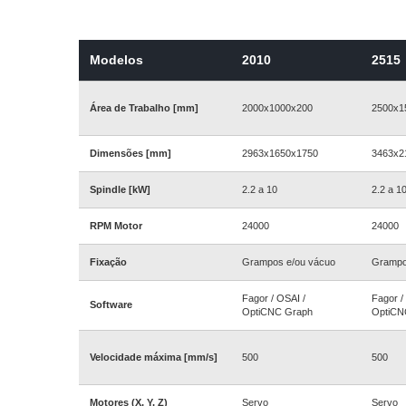
Modelos
2010
2515
Área de Trabalho [mm]
2000x1000x200
2500x1
Dimensões [mm]
2963x1650x1750
3463x2
Spindle [kW]
2.2 a 10
2.2 a 1
RPM Motor
24000
24000
Fixação
Grampos e/ou vácuo
Grampo
Fagor / OSAI /
Fagor /
Software
OptiCNC Graph
OptiCN
Velocidade máxima [mm/s]
500
500
Motores (X, Y, Z)
Servo
Servo