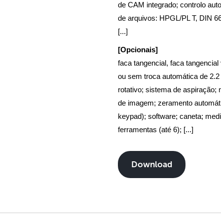
de CAM integrado; controlo aut
de arquivos: HPGL/PL T, DIN 66
[...]
[Opcionais]
faca tangencial, faca tangencial
ou sem troca automática de 2.2 
rotativo; sistema de aspiração;
de imagem; zeramento automátic
keypad); software; caneta; med
ferramentas (até 6); [...]
Download