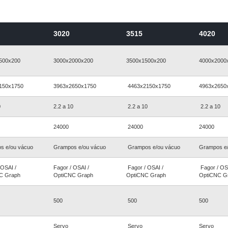
3020
3515
4020
500x200
3000x2000x200
3500x1500x200
4000x2000
150x1750
3963x2650x1750
4463x2150x1750
4963x2650
0
2.2 a 10
2.2 a 10
2.2 a 10
24000
24000
24000
s e/ou vácuo
Grampos e/ou vácuo
Grampos e/ou vácuo
Grampos e
 OSAI /
Fagor / OSAI /
Fagor / OSAI /
Fagor / OS
C Graph
OptiCNC Graph
OptiCNC Graph
OptiCNC G
500
500
500
Servo
Servo
Servo