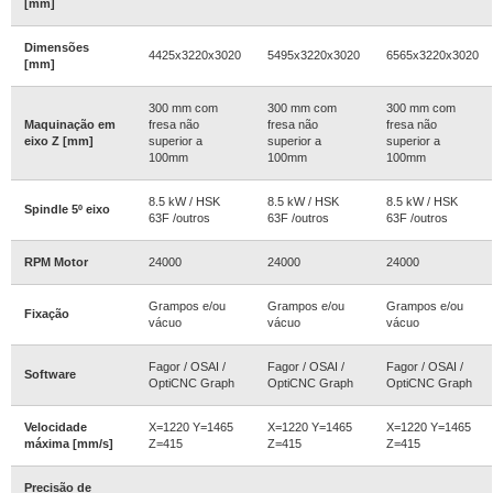
[mm]
Dimensões
4425x3220x3020
5495x3220x3020
6565x3220x3020
[mm]
300 mm com
300 mm com
300 mm com
Maquinação em
fresa não
fresa não
fresa não
eixo Z [mm]
superior a
superior a
superior a
100mm
100mm
100mm
8.5 kW / HSK
8.5 kW / HSK
8.5 kW / HSK
Spindle 5º eixo
63F /outros
63F /outros
63F /outros
RPM Motor
24000
24000
24000
Grampos e/ou
Grampos e/ou
Grampos e/ou
Fixação
vácuo
vácuo
vácuo
Fagor / OSAI /
Fagor / OSAI /
Fagor / OSAI /
Software
OptiCNC Graph
OptiCNC Graph
OptiCNC Graph
Velocidade
X=1220 Y=1465
X=1220 Y=1465
X=1220 Y=1465
máxima [mm/s]
Z=415
Z=415
Z=415
Precisão de