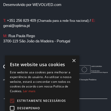
Desenvolvido por
WEVOLVED.com
T:
+351 256 829 409
/
E:
(Chamada para a rede fixa nacional)
geral@optima.pt
M:
Rua Paula Rego
3700-119 São João da Madeira - Portugal
×
Este website usa cookies
Este website usa cookies para melhorar a
experiência do usuário. Ao utilizar o nosso
projeto 33408 - Morphing.Tech
projeto 33503 - PRINT.big
projeto 38549 - ADDITIVE.PIM
SI Inovação Produtiva
website, estará a concordar com todos os
cookies de acordo com nossa Política de
Cookies.
Ler mais
ESTRITAMENTE NECESSÁRIOS
DESEMPENHO