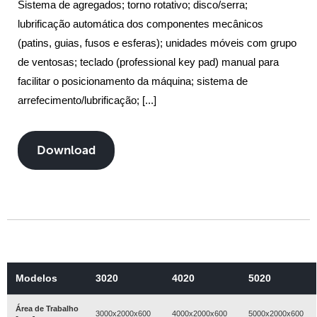
Sistema de agregados; torno rotativo; disco/serra;
lubrificação
automática dos componentes mecânicos
(patins, guias, fusos e
esferas); unidades móveis com grupo
de ventosas; teclado
(professional key pad) manual para
facilitar o posicionamento
da máquina; sistema de
arrefecimento/lubrificação; [...]
Download
Modelos
3020
4020
5020
Área de Trabalho
3000x2000x600
4000x2000x600
5000x2000x600