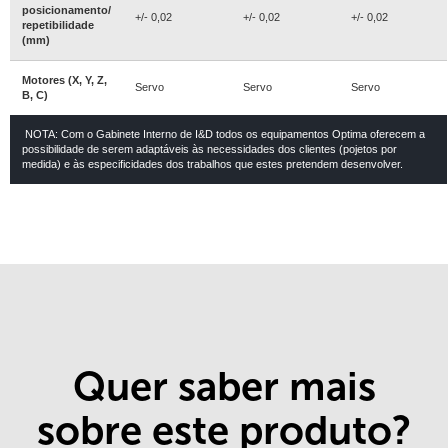
posicionamento/
+/- 0,02
+/- 0,02
+/- 0,02
repetibilidade
(mm)
Motores (X, Y, Z,
Servo
Servo
Servo
B, C)
NOTA: Com o Gabinete Interno de I&D todos os equipamentos Optima oferecem a
possibilidade de serem adaptáveis às necessidades dos clientes (pojetos por
medida) e às especificidades dos trabalhos que estes pretendem desenvolver.
Quer saber mais
sobre este produto?