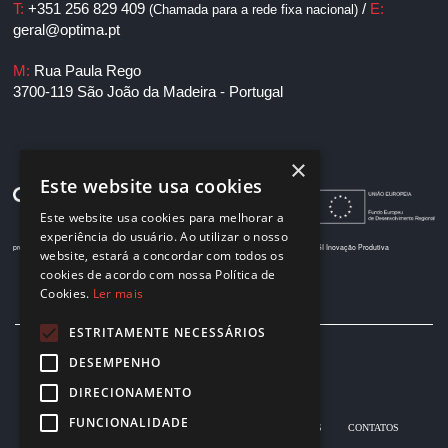
T:
+351 256 829 409
/
E:
(Chamada para a rede fixa nacional)
geral@optima.pt
M:
Rua Paula Rego
3700-119 São João da Madeira - Portugal
×
Este website usa cookies
Este website usa cookies para melhorar a
experiência do usuário. Ao utilizar o nosso
projeto 33408 - Morphing.Tech
projeto 33503 - PRINT.big
projeto 38549 - ADDITIVE.PIM
SI Inovação Produtiva
website, estará a concordar com todos os
cookies de acordo com nossa Política de
Cookies.
Ler mais
ESTRITAMENTE NECESSÁRIOS
DESEMPENHO
DIRECIONAMENTO
FUNCIONALIDADE
ÌNICIO
SOBRE NÓS
PRODUTOS
PARCEIROS
CONTATOS
POLITICA DE PRIVACIDADE