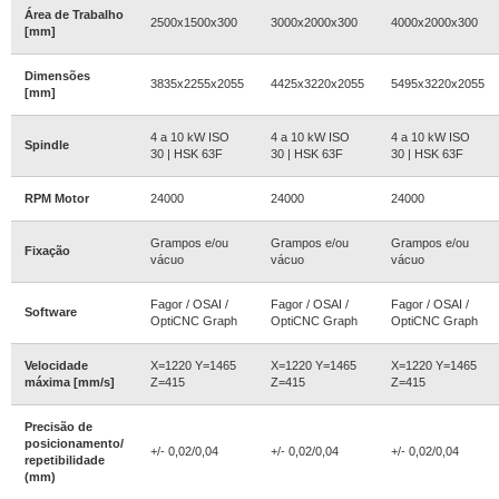
Área de Trabalho
2500x1500x300
3000x2000x300
4000x2000x300
[mm]
Dimensões
3835x2255x2055
4425x3220x2055
5495x3220x2055
[mm]
4 a 10 kW ISO
4 a 10 kW ISO
4 a 10 kW ISO
Spindle
30 | HSK 63F
30 | HSK 63F
30 | HSK 63F
RPM Motor
24000
24000
24000
Grampos e/ou
Grampos e/ou
Grampos e/ou
Fixação
vácuo
vácuo
vácuo
Fagor / OSAI /
Fagor / OSAI /
Fagor / OSAI /
Software
OptiCNC Graph
OptiCNC Graph
OptiCNC Graph
Velocidade
X=1220 Y=1465
X=1220 Y=1465
X=1220 Y=1465
máxima [mm/s]
Z=415
Z=415
Z=415
Precisão de
posicionamento/
+/- 0,02/0,04
+/- 0,02/0,04
+/- 0,02/0,04
repetibilidade
(mm)