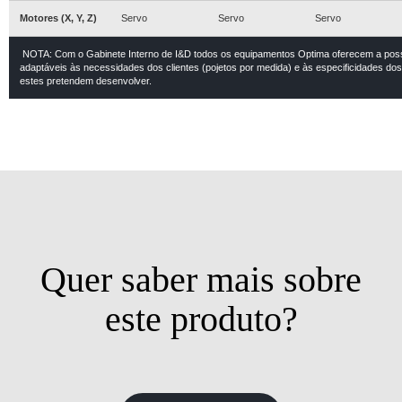
Motores (X, Y, Z)
Servo
Servo
Servo
NOTA: Com o Gabinete Interno de I&D todos os equipamentos Optima oferecem a poss
adaptáveis às necessidades dos clientes (pojetos por medida) e às especificidades dos
estes pretendem desenvolver.
Quer saber mais sobre
este produto?