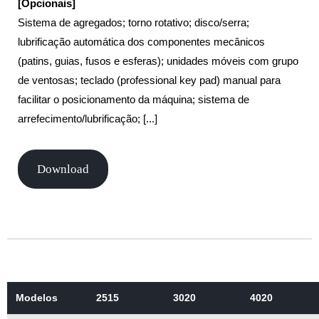
[Opcionais]
Sistema de agregados; torno rotativo; disco/serra;
lubrificação
automática dos componentes mecânicos
(patins, guias, fusos e
esferas); unidades móveis com grupo
de ventosas; teclado
(professional key pad) manual para
facilitar o posicionamento
da máquina; sistema de
arrefecimento/lubrificação; [...]
Download
Modelos
2515
3020
4020